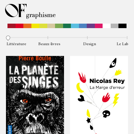
Littérature
Beaux-livres
Design
Le Lab