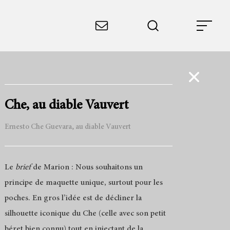
Che, au diable Vauvert
Ernesto Che Guevara, au diable Vauvert
Le
brief
de Marion : Nous souhaitons un
principe de maquette unique, surtout pour les
poches. En gros l’idée est de décliner la
silhouette iconique du Che (celle avec son petit
béret bien connu) tout en injectant de la