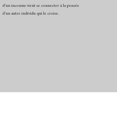
d’un inconnu vient se connecter à la pensée
d’un autre individu qui le croise.