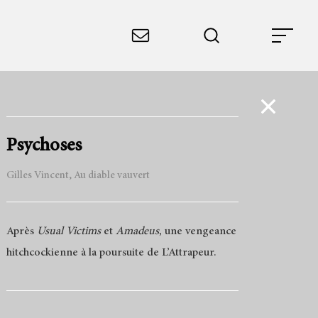
Psychoses
Gilles Vincent, Au diable vauvert
Après
Usual Victims
et
Amadeus
, une vengeance
hitchcockienne à la poursuite de L’Attrapeur.